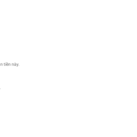
n tiền này.
.