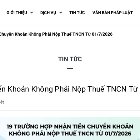
GIỚI THIỆU
DỊCH VỤ
TIN TỨC
VĂN BẢN PHÁP LUẬT
 Chuyển Khoản Không Phải Nộp Thuế TNCN Từ 01/7/2026
TIN TỨC
ển Khoản Không Phải Nộp Thuế TNCN Từ
ét