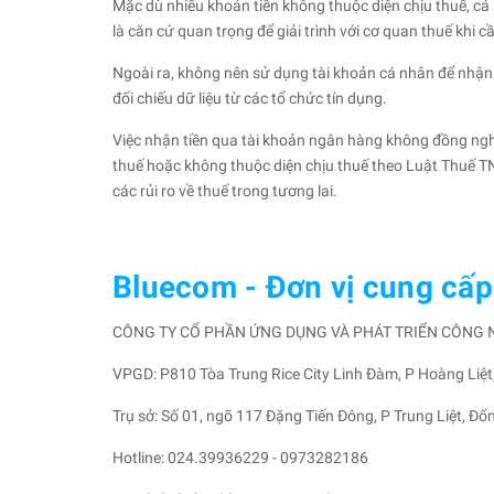
Mặc dù nhiều khoản tiền không thuộc diện chịu thuế, cá
là căn cứ quan trọng để giải trình với cơ quan thuế khi cầ
Ngoài ra, không nên sử dụng tài khoản cá nhân để nhận
đối chiếu dữ liệu từ các tổ chức tín dụng.
Việc nhận tiền qua tài khoản ngân hàng không đồng nghĩ
thuế hoặc không thuộc diện chịu thuế theo Luật Thuế TN
các rủi ro về thuế trong tương lai.
Bluecom - Đơn vị cung cấp 
CÔNG TY CỔ PHẦN ỨNG DỤNG VÀ PHÁT TRIỂN CÔNG
VPGD: P810 Tòa Trung Rice City Linh Đàm, P Hoàng Liệt
Trụ sở: Số 01, ngõ 117 Đặng Tiến Đông, P Trung Liệt, Đố
Hotline: 024.39936229 - 0973282186