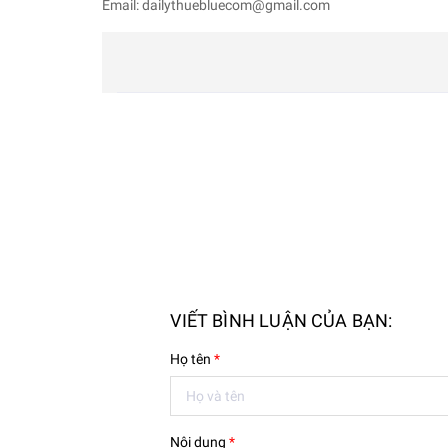
Email: dailythuebluecom@gmail.com
VIẾT BÌNH LUẬN CỦA BẠN:
Họ tên
*
Nội dung
*