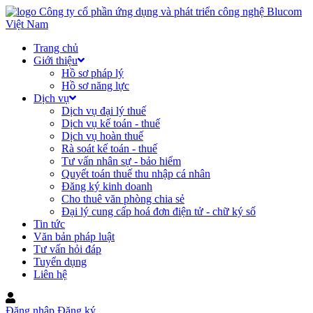
Trang chủ
Giới thiệu
Hồ sơ pháp lý
Hồ sơ năng lực
Dịch vụ
Dịch vụ đại lý thuế
Dịch vụ kế toán - thuế
Dịch vụ hoàn thuế
Rà soát kế toán - thuế
Tư vấn nhân sự - bảo hiểm
Quyết toán thuế thu nhập cá nhân
Đăng ký kinh doanh
Cho thuê văn phòng chia sẻ
Đại lý cung cấp hoá đơn điện tử - chữ ký số
Tin tức
Văn bản pháp luật
Tư vấn hỏi đáp
Tuyển dụng
Liên hệ
Đăng nhập
Đăng ký