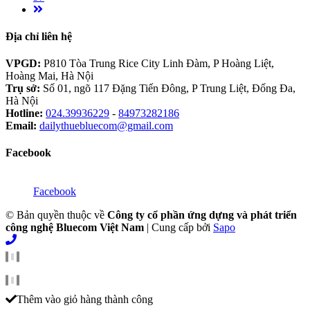
Địa chỉ liên hệ
VPGD:
P810 Tòa Trung Rice City Linh Đàm, P Hoàng Liệt,
Hoàng Mai, Hà Nội
Trụ sở:
Số 01, ngõ 117 Đặng Tiến Đông, P Trung Liệt, Đống Đa,
Hà Nội
Hotline:
024.39936229
-
84973282186
Email:
dailythuebluecom@gmail.com
Facebook
Facebook
© Bản quyền thuộc về
Công ty cổ phần ứng dựng và phát triển
công nghệ Bluecom Việt Nam
|
Cung cấp bởi
Sapo
Thêm vào giỏ hàng thành công