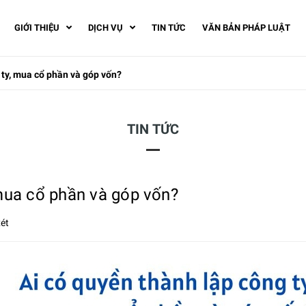
GIỚI THIỆU
DỊCH VỤ
TIN TỨC
VĂN BẢN PHÁP LUẬT
 ty, mua cổ phần và góp vốn?
TIN TỨC
 mua cổ phần và góp vốn?
ét