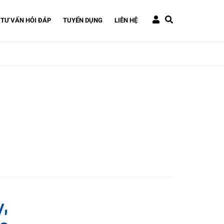
TƯ VẤN HỎI ĐÁP
TUYỂN DỤNG
LIÊN HỆ