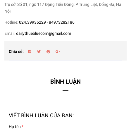
Trụ sở: Số 01, ngõ 117 Đặng Tiến Đông, P Trung Liệt, Đống Đa, Hà
Nội
Hotline:
024.39936229
-
84973282186
Email:
dailythuebluecom@gmail.com
Chia sẻ:
BÌNH LUẬN
VIẾT BÌNH LUẬN CỦA BẠN:
Họ tên
*