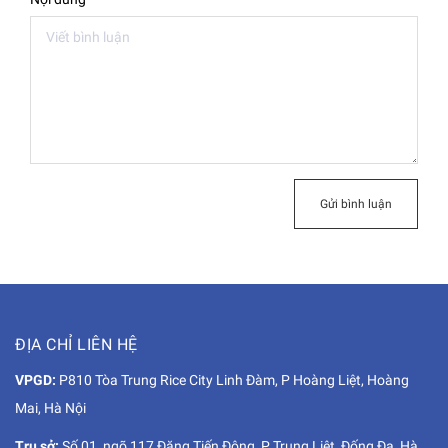
Gửi bình luận
ĐỊA CHỈ LIÊN HỆ
VPGD:
P810 Tòa Trung Rice City Linh Đàm, P Hoàng Liệt, Hoàng
Mai, Hà Nội
Trụ sở:
Số 01, ngõ 117 Đặng Tiến Đông, P Trung Liệt, Đống Đa, Hà