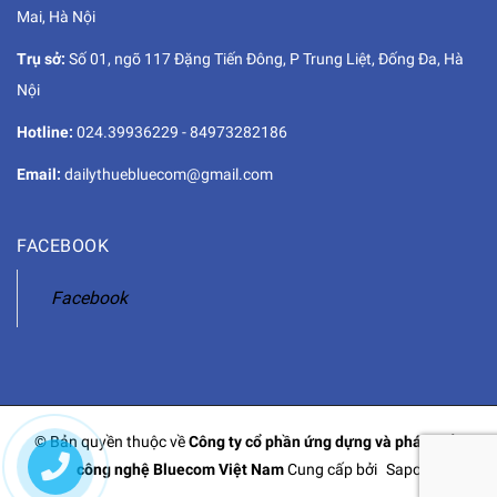
Mai, Hà Nội
Trụ sở:
Số 01, ngõ 117 Đặng Tiến Đông, P Trung Liệt, Đống Đa, Hà
Nội
Hotline:
024.39936229
-
84973282186
Email:
dailythuebluecom@gmail.com
FACEBOOK
Facebook
© Bản quyền thuộc về
Công ty cổ phần ứng dựng và phát triển
công nghệ Bluecom Việt Nam
Cung cấp bởi
Sapo