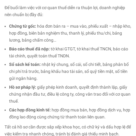
Để buổi làm việc với cơ quan thuế diễn ra thuận lợi, doanh nghiệp
nên chuẩn bị đầy đủ:
Chứng từ gốc:
hóa đơn bán ra – mua vào, phiếu xuất – nhập kho,
hợp đồng, biên bản nghiệm thu, thanh lý, phiếu thu/chi, bảng
lương, bảng chấm công…
Báo cáo thuế đã nộp:
tờ khai GTGT, tờ khai thuế TNCN, báo cáo
tài chính, quyết toán thuế TNDN.
Sổ sách kế toán:
nhật ký chung, sổ cái, sổ chi tiết, bảng phân bổ
chi phí trả trước, bảng khấu hao tài sản, sổ quỹ tiền mặt, sổ tiền
gửi ngân hàng.
Hồ sơ pháp lý:
giấy phép kinh doanh, quyết định thành lập, giấy
chứng nhận đầu tư, điều lệ công ty, công văn trao đổi với cơ quan
thuế.
Các hợp đồng kinh tế:
hợp đồng mua bán, hợp đồng dịch vụ, hợp
đồng lao động cùng chứng từ thanh toán liên quan.
Tất cả hồ sơ cần được sắp xếp khoa học, có chữ ký và dấu hợp lệ để
việc kiểm tra nhanh chóng, tránh bị đánh giá thiếu minh bạch.