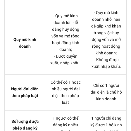
- Quy mô kinh
- Quy mô kinh
doanh nhỏ, nên
doanh lớn, dễ
dễ gặp khó khăn
dàng huy động
trong việc huy
vốn và mở rộng
Quy mô kinh
động vốn và mở
hoạt động kinh
doanh
rộng hoạt động
doanh;
kinh doanh;
- Được quyền
- Không được
xuất, nhập khẩu.
xuất nhập khẩu.
Có thể có 1 hoặc
Chỉ có 1 người
Người đại diện
nhiều người đại
đại diện là chủ hộ
theo pháp luật
diện theo pháp
kinh doanh
luật
1 người có thể
1 người chỉ đăng
Số lượng được
đăng ký nhiều
ký được 1 hộ kinh
phép đăng ký