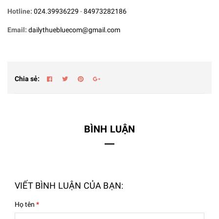
Hotline:
024.39936229
-
84973282186
Email:
dailythuebluecom@gmail.com
Chia sẻ:
BÌNH LUẬN
VIẾT BÌNH LUẬN CỦA BẠN:
Họ tên
*