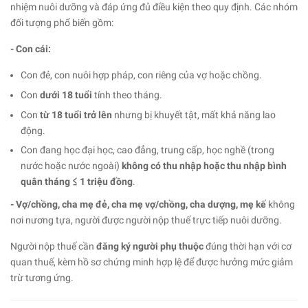
nhiệm nuôi dưỡng và đáp ứng đủ điều kiện theo quy định. Các nhóm
đối tượng phổ biến gồm:
- Con cái:
Con đẻ, con nuôi hợp pháp, con riêng của vợ hoặc chồng.
Con
dưới 18 tuổi
tính theo tháng.
Con
từ 18 tuổi trở lên
nhưng bị khuyết tật, mất khả năng lao
động.
Con đang học đại học, cao đẳng, trung cấp, học nghề (trong
nước hoặc nước ngoài)
không có thu nhập hoặc thu nhập bình
quân tháng ≤ 1 triệu đồng
.
- Vợ/chồng, cha mẹ đẻ, cha mẹ vợ/chồng, cha dượng, mẹ kế
không
nơi nương tựa, người được người nộp thuế trực tiếp nuôi dưỡng.
Người nộp thuế cần
đăng ký người phụ thuộc
đúng thời hạn với cơ
quan thuế, kèm hồ sơ chứng minh hợp lệ để được hưởng mức giảm
trừ tương ứng.