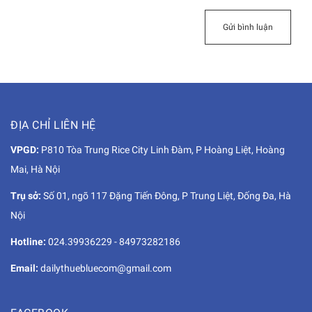
Gửi bình luận
ĐỊA CHỈ LIÊN HỆ
VPGD:
P810 Tòa Trung Rice City Linh Đàm, P Hoàng Liệt, Hoàng
Mai, Hà Nội
Trụ sở:
Số 01, ngõ 117 Đặng Tiến Đông, P Trung Liệt, Đống Đa, Hà
Nội
Hotline:
024.39936229
-
84973282186
Email:
dailythuebluecom@gmail.com