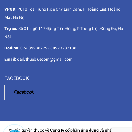
VPGD:
P810 Tòa Trung Rice City Linh Đàm, P Hoàng Liệt, Hoàng
Mai, Hà Nội
Trụ sở:
Số 01, ngõ 117 Đặng Tiến Đông, P Trung Liệt, Đống Đa, Hà
Nội
Hotline:
024.39936229
-
84973282186
Email:
dailythuebluecom@gmail.com
FACEBOOK
Facebook
© Bản quyền thuộc về
Công ty cổ phần ứng dựng và phát triển