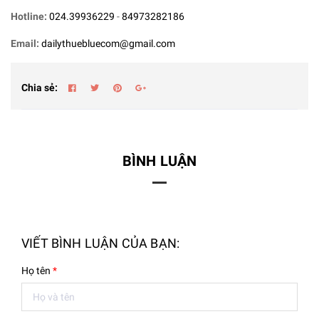
Hotline:
024.39936229
-
84973282186
Email:
dailythuebluecom@gmail.com
Chia sẻ:
BÌNH LUẬN
VIẾT BÌNH LUẬN CỦA BẠN:
Họ tên
*