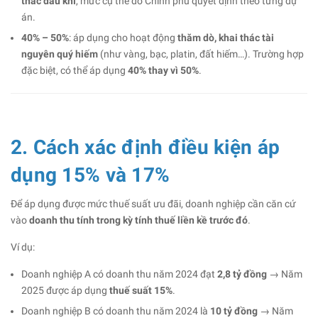
thác dầu khí
, mức cụ thể do Chính phủ quyết định theo từng dự
án.
40% – 50%
: áp dụng cho hoạt động
thăm dò, khai thác tài
nguyên quý hiếm
(như vàng, bạc, platin, đất hiếm…). Trường hợp
đặc biệt, có thể áp dụng
40% thay vì 50%
.
2. Cách xác định điều kiện áp
dụng 15% và 17%
Để áp dụng được mức thuế suất ưu đãi, doanh nghiệp cần căn cứ
vào
doanh thu tính trong kỳ tính thuế liền kề trước đó
.
Ví dụ:
Doanh nghiệp A có doanh thu năm 2024 đạt
2,8 tỷ đồng
→ Năm
2025 được áp dụng
thuế suất 15%
.
Doanh nghiệp B có doanh thu năm 2024 là
10 tỷ đồng
→ Năm