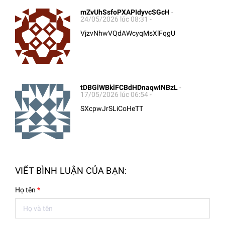
mZvUhSsfoPXAPIdyvcSGcH
-
24/05/2026 lúc 08:31 -
VjzvNhwVQdAWcyqMsXlFqgU
tDBGlWBklFCBdHDnaqwINBzL
-
17/05/2026 lúc 06:54 -
SXcpwJrSLiCoHeTT
VIẾT BÌNH LUẬN CỦA BẠN:
Họ tên
*