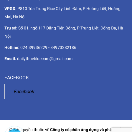
VPGD:
P810 Tòa Trung Rice City Linh Đàm, P Hoàng Liệt, Hoàng
Mai, Hà Nội
Trụ sở:
Số 01, ngõ 117 Đặng Tiến Đông, P Trung Liệt, Đống Đa, Hà
Nội
Hotline:
024.39936229
-
84973282186
Email:
dailythuebluecom@gmail.com
FACEBOOK
Facebook
© Bản quyền thuộc về
Công ty cổ phần ứng dựng và phát triển