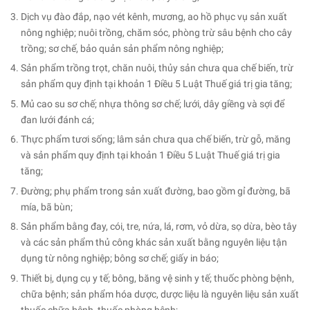
Dịch vụ đào đắp, nạo vét kênh, mương, ao hồ phục vụ sản xuất
nông nghiệp; nuôi trồng, chăm sóc, phòng trừ sâu bệnh cho cây
trồng; sơ chế, bảo quản sản phẩm nông nghiệp;
Sản phẩm trồng trọt, chăn nuôi, thủy sản chưa qua chế biến, trừ
sản phẩm quy định tại khoản 1 Điều 5 Luật Thuế giá trị gia tăng;
Mủ cao su sơ chế; nhựa thông sơ chế; lưới, dây giềng và sợi để
đan lưới đánh cá;
Thực phẩm tươi sống; lâm sản chưa qua chế biến, trừ gỗ, măng
và sản phẩm quy định tại khoản 1 Điều 5 Luật Thuế giá trị gia
tăng;
Đường; phụ phẩm trong sản xuất đường, bao gồm gỉ đường, bã
mía, bã bùn;
Sản phẩm bằng đay, cói, tre, nứa, lá, rơm, vỏ dừa, sọ dừa, bèo tây
và các sản phẩm thủ công khác sản xuất bằng nguyên liệu tận
dụng từ nông nghiệp; bông sơ chế; giấy in báo;
Thiết bị, dụng cụ y tế; bông, băng vệ sinh y tế; thuốc phòng bệnh,
chữa bệnh; sản phẩm hóa dược, dược liệu là nguyên liệu sản xuất