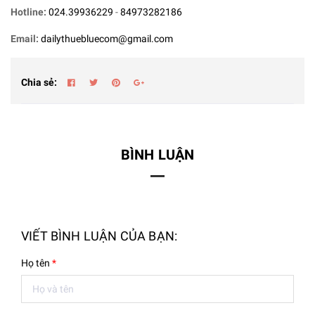
Hotline:
024.39936229
-
84973282186
Email:
dailythuebluecom@gmail.com
Chia sẻ:
BÌNH LUẬN
VIẾT BÌNH LUẬN CỦA BẠN:
Họ tên
*