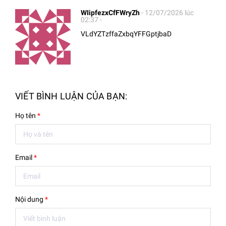
WIipfezxCfFWryZh
- 12/07/2026 lúc
02:37 -
VLdYZTzffaZxbqYFFGptjbaD
VIẾT BÌNH LUẬN CỦA BẠN:
Họ tên
*
Email
*
Nội dung
*