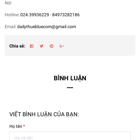
Nội
Hotline:
024.39936229
-
84973282186
Email:
dailythuebluecom@gmail.com
Chia sẻ:
BÌNH LUẬN
VIẾT BÌNH LUẬN CỦA BẠN:
Họ tên
*