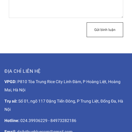
Gửi bình luận
ĐỊA CHỈ LIÊN HỆ
VPGD:
P810 Tòa Trung Rice City Linh Đàm, P Hoàng Liệt, Hoàng
Mai, Hà Nội
Trụ sở:
Số 01, ngõ 117 Đặng Tiến Đông, P Trung Liệt, Đống Đa, Hà
Nội
Hotline:
024.39936229
-
84973282186
Email:
dailythuebluecom@gmail.com