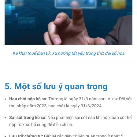
Kê khai thuế điện tử: Xu hướng tất yếu trong thời đại số hóa
5. Một số lưu ý quan trọng
Hạn chót nộp hồ sơ:
Thường là ngày 31/3 năm sau. Ví dụ: Đối với
thu nhập năm 2023, hạn chót là ngày 31/3/2024.
Sai sót trong hồ sơ:
Nếu phát hiện sai sót sau khi nộp, bạn có thể
nộp tờ khai bổ sung để điều chỉnh.
Lưu trữ chứng từ:
Giữ lại các giấy tờ liên quan trong ít nhất 5