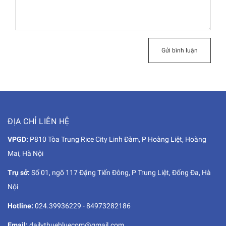
Gửi bình luận
ĐỊA CHỈ LIÊN HỆ
VPGD:
P810 Tòa Trung Rice City Linh Đàm, P Hoàng Liệt, Hoàng
Mai, Hà Nội
Trụ sở:
Số 01, ngõ 117 Đặng Tiến Đông, P Trung Liệt, Đống Đa, Hà
Nội
Hotline:
024.39936229
-
84973282186
Email:
dailythuebluecom@gmail.com